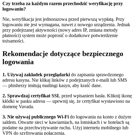
Czy trzeba za każdym razem przechodzić weryfikację przy
logowaniu?
Nie, weryfikacja jest jednorazowa przed pierwszą wypłatą. Przy
logowaniu nie jest wymagana, nawet z nowego urządzenia. Jednak
przy podejrzanej aktywności (nowy adres IP, zmiana metody
płatności) system może poprosić o dodatkowe potwierdzenie
tożsamości.
Rekomendacje dotyczące bezpiecznego
logowania
1. Używaj zakładek przeglądarki
do zapisania sprawdzonego
adresu kasyna. Nie klikaj linków z podejrzanych e-maili lub SMS
— phisherzy imitują mailingi kasyn, aby kraść dane.
2. Sprawdzaj certyfikat SSL
przed wpisaniem hasła. Kliknij ikonę
kłódki w pasku adresu — upewnij się, że certyfikat wystawiono na
domenę Vavada.
3. Nie używaj publicznego Wi-Fi
do logowania na konto z dużym
saldem. Otwarte sieci w kawiarniach, na lotniskach i w hotelach są
podatne na przechwytywanie ruchu. Użyj internetu mobilnego lub
VPN do szyfrowania połączenia.