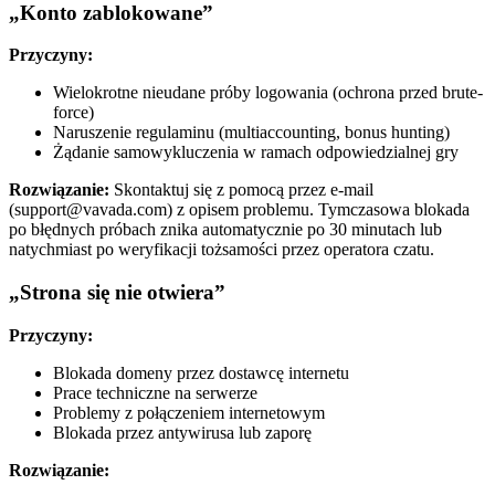
„Konto zablokowane”
Przyczyny:
Wielokrotne nieudane próby logowania (ochrona przed brute-
force)
Naruszenie regulaminu (multiaccounting, bonus hunting)
Żądanie samowykluczenia w ramach odpowiedzialnej gry
Rozwiązanie:
Skontaktuj się z pomocą przez e-mail
(
support@vavada.com
) z opisem problemu. Tymczasowa blokada
po błędnych próbach znika automatycznie po 30 minutach lub
natychmiast po weryfikacji tożsamości przez operatora czatu.
„Strona się nie otwiera”
Przyczyny:
Blokada domeny przez dostawcę internetu
Prace techniczne na serwerze
Problemy z połączeniem internetowym
Blokada przez antywirusa lub zaporę
Rozwiązanie: