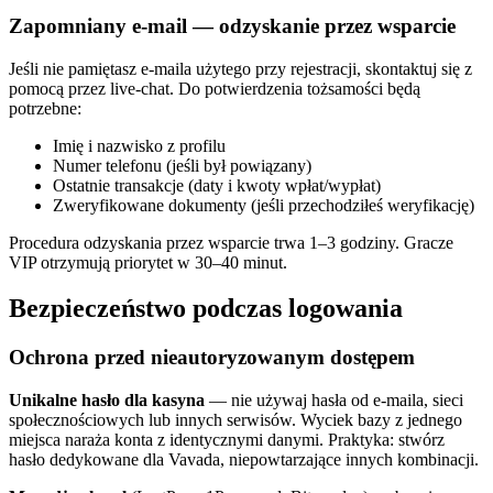
Zapomniany e-mail — odzyskanie przez wsparcie
Jeśli nie pamiętasz e-maila użytego przy rejestracji, skontaktuj się z
pomocą przez live-chat. Do potwierdzenia tożsamości będą
potrzebne:
Imię i nazwisko z profilu
Numer telefonu (jeśli był powiązany)
Ostatnie transakcje (daty i kwoty wpłat/wypłat)
Zweryfikowane dokumenty (jeśli przechodziłeś weryfikację)
Procedura odzyskania przez wsparcie trwa 1–3 godziny. Gracze
VIP otrzymują priorytet w 30–40 minut.
Bezpieczeństwo podczas logowania
Ochrona przed nieautoryzowanym dostępem
Unikalne hasło dla kasyna
— nie używaj hasła od e-maila, sieci
społecznościowych lub innych serwisów. Wyciek bazy z jednego
miejsca naraża konta z identycznymi danymi. Praktyka: stwórz
hasło dedykowane dla Vavada, niepowtarzające innych kombinacji.