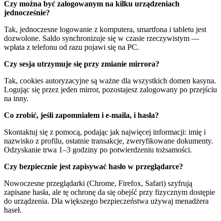
Czy można być zalogowanym na kilku urządzeniach
jednocześnie?
Tak, jednoczesne logowanie z komputera, smartfona i tabletu jest
dozwolone. Saldo synchronizuje się w czasie rzeczywistym —
wpłata z telefonu od razu pojawi się na PC.
Czy sesja utrzymuje się przy zmianie mirrora?
Tak, cookies autoryzacyjne są ważne dla wszystkich domen kasyna.
Logując się przez jeden mirror, pozostajesz zalogowany po przejściu
na inny.
Co zrobić, jeśli zapomniałem i e-maila, i hasła?
Skontaktuj się z pomocą, podając jak najwięcej informacji: imię i
nazwisko z profilu, ostatnie transakcje, zweryfikowane dokumenty.
Odzyskanie trwa 1–3 godziny po potwierdzeniu tożsamości.
Czy bezpiecznie jest zapisywać hasło w przeglądarce?
Nowoczesne przeglądarki (Chrome, Firefox, Safari) szyfrują
zapisane hasła, ale tę ochronę da się obejść przy fizycznym dostępie
do urządzenia. Dla większego bezpieczeństwa używaj menadżera
haseł.