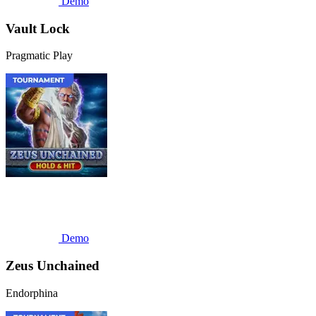
Demo
Vault Lock
Pragmatic Play
Demo
Zeus Unchained
Endorphina