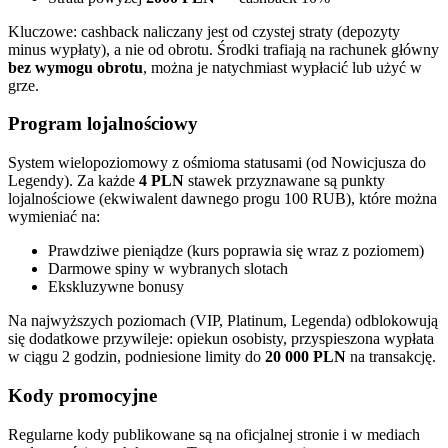
Kluczowe: cashback naliczany jest od czystej straty (depozyty
minus wypłaty), a nie od obrotu. Środki trafiają na rachunek główny
bez wymogu obrotu
, można je natychmiast wypłacić lub użyć w
grze.
Program lojalnościowy
System wielopoziomowy z ośmioma statusami (od Nowicjusza do
Legendy). Za każde
4 PLN
stawek przyznawane są punkty
lojalnościowe (ekwiwalent dawnego progu 100 RUB), które można
wymieniać na:
Prawdziwe pieniądze (kurs poprawia się wraz z poziomem)
Darmowe spiny w wybranych slotach
Ekskluzywne bonusy
Na najwyższych poziomach (VIP, Platinum, Legenda) odblokowują
się dodatkowe przywileje: opiekun osobisty, przyspieszona wypłata
w ciągu 2 godzin, podniesione limity do
20 000 PLN
na transakcję.
Kody promocyjne
Regularne kody publikowane są na oficjalnej stronie i w mediach