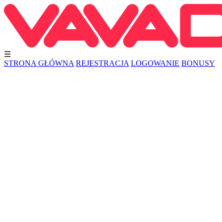
☰
STRONA GŁÓWNA
REJESTRACJA
LOGOWANIE
BONUSY