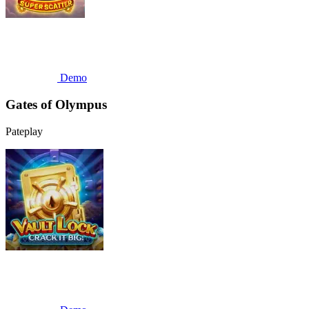
Demo
Gates of Olympus
Pateplay