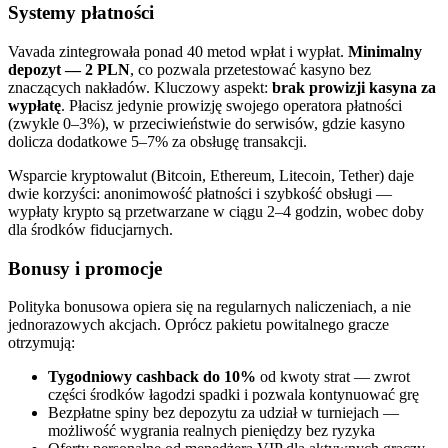
Systemy płatności
Vavada zintegrowała ponad 40 metod wpłat i wypłat.
Minimalny
depozyt — 2 PLN
, co pozwala przetestować kasyno bez
znaczących nakładów. Kluczowy aspekt:
brak prowizji kasyna za
wypłatę
. Płacisz jedynie prowizję swojego operatora płatności
(zwykle 0–3%), w przeciwieństwie do serwisów, gdzie kasyno
dolicza dodatkowe 5–7% za obsługę transakcji.
Wsparcie kryptowalut (Bitcoin, Ethereum, Litecoin, Tether) daje
dwie korzyści: anonimowość płatności i szybkość obsługi —
wypłaty krypto są przetwarzane w ciągu 2–4 godzin, wobec doby
dla środków fiducjarnych.
Bonusy i promocje
Polityka bonusowa opiera się na regularnych naliczeniach, a nie
jednorazowych akcjach. Oprócz pakietu powitalnego gracze
otrzymują:
Tygodniowy cashback do 10%
od kwoty strat — zwrot
części środków łagodzi spadki i pozwala kontynuować grę
Bezpłatne spiny bez depozytu za udział w turniejach —
możliwość wygrania realnych pieniędzy bez ryzyka