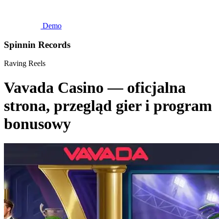
Demo
Spinnin Records
Raving Reels
Vavada Casino — oficjalna
strona, przegląd gier i program
bonusowy