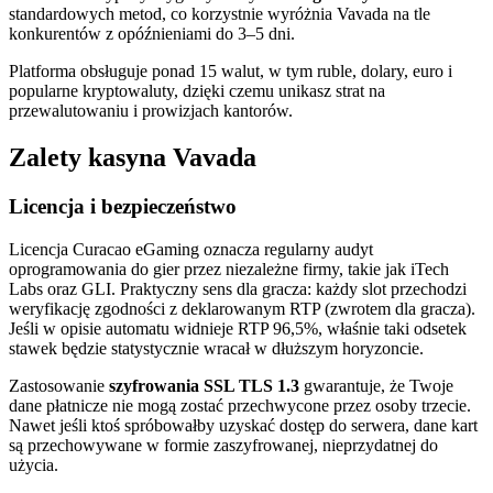
standardowych metod, co korzystnie wyróżnia Vavada na tle
konkurentów z opóźnieniami do 3–5 dni.
Platforma obsługuje ponad 15 walut, w tym ruble, dolary, euro i
popularne kryptowaluty, dzięki czemu unikasz strat na
przewalutowaniu i prowizjach kantorów.
Zalety kasyna Vavada
Licencja i bezpieczeństwo
Licencja Curacao eGaming oznacza regularny audyt
oprogramowania do gier przez niezależne firmy, takie jak iTech
Labs oraz GLI. Praktyczny sens dla gracza: każdy slot przechodzi
weryfikację zgodności z deklarowanym RTP (zwrotem dla gracza).
Jeśli w opisie automatu widnieje RTP 96,5%, właśnie taki odsetek
stawek będzie statystycznie wracał w dłuższym horyzoncie.
Zastosowanie
szyfrowania SSL TLS 1.3
gwarantuje, że Twoje
dane płatnicze nie mogą zostać przechwycone przez osoby trzecie.
Nawet jeśli ktoś spróbowałby uzyskać dostęp do serwera, dane kart
są przechowywane w formie zaszyfrowanej, nieprzydatnej do
użycia.