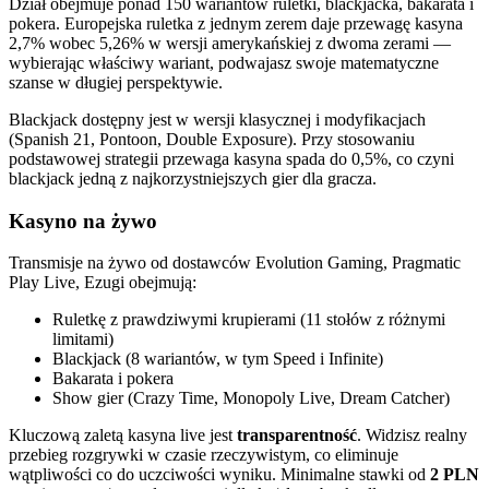
Dział obejmuje ponad 150 wariantów ruletki, blackjacka, bakarata i
pokera. Europejska ruletka z jednym zerem daje przewagę kasyna
2,7% wobec 5,26% w wersji amerykańskiej z dwoma zerami —
wybierając właściwy wariant, podwajasz swoje matematyczne
szanse w długiej perspektywie.
Blackjack dostępny jest w wersji klasycznej i modyfikacjach
(Spanish 21, Pontoon, Double Exposure). Przy stosowaniu
podstawowej strategii przewaga kasyna spada do 0,5%, co czyni
blackjack jedną z najkorzystniejszych gier dla gracza.
Kasyno na żywo
Transmisje na żywo od dostawców Evolution Gaming, Pragmatic
Play Live, Ezugi obejmują:
Ruletkę z prawdziwymi krupierami (11 stołów z różnymi
limitami)
Blackjack (8 wariantów, w tym Speed i Infinite)
Bakarata i pokera
Show gier (Crazy Time, Monopoly Live, Dream Catcher)
Kluczową zaletą kasyna live jest
transparentność
. Widzisz realny
przebieg rozgrywki w czasie rzeczywistym, co eliminuje
wątpliwości co do uczciwości wyniku. Minimalne stawki od
2 PLN