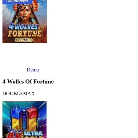
Demo
4 Wolfes Of Fortune
DOUBLEMAX